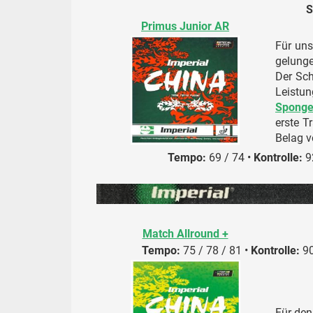
S
Primus Junior AR
Für uns
gelunge
Der Sc
Leistu
Spong
erste T
Belag v
Tempo:
69 / 74 •
Kontrolle:
92
Match Allround +
Tempo:
75 / 78 / 81 •
Kontrolle:
90
Für den