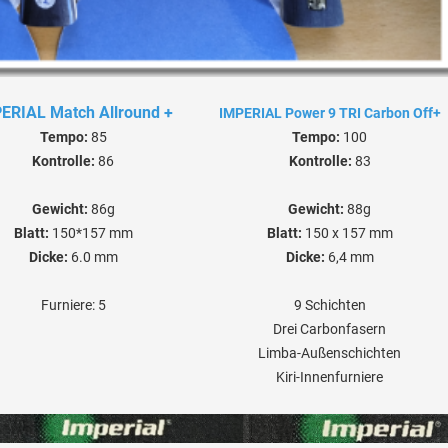
ERIAL Match Allround +
IMPERIAL Power 9 TRI Carbon Off+
Tempo:
85
Tempo:
100
Kontrolle:
86
Kontrolle:
83
Gewicht:
86g
Gewicht:
88g
Blatt:
150*157 mm
Blatt:
150 x 157 mm
Dicke:
6.0 mm
Dicke:
6,4 mm
Furniere: 5
9 Schichten
Drei Carbonfasern
Limba-Außenschichten
Kiri-Innenfurniere