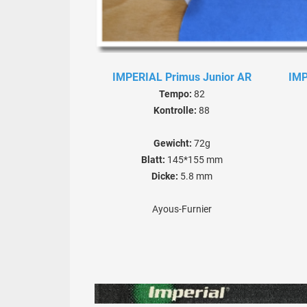
IMPERIAL Primus Junior AR
IMP
Tempo:
82
Kontrolle:
88
Gewicht:
72g
Blatt:
145*155 mm
Dicke:
5.8 mm
Ayous-Furnier