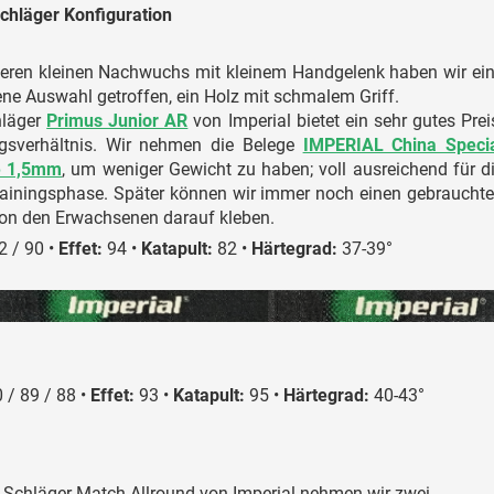
chläger Konfiguration
eren kleinen Nachwuchs mit kleinem Handgelenk haben wir ei
ne Auswahl getroffen, ein Holz mit schmalem Griff.
hläger
Primus Junior AR
von Imperial bietet ein sehr gutes Prei
ngsverhältnis. Wir nehmen die Belege
IMPERIAL China Speci
e 1,5mm
, um weniger Gewicht zu haben; voll ausreichend für d
rainingsphase. Später können wir immer noch einen gebraucht
on den Erwachsenen darauf kleben.
 / 90 •
Effet:
94 •
Katapult:
82 •
Härtegrad:
37-39°
 / 89 / 88 •
Effet:
93 •
Katapult:
95 •
Härtegrad:
40-43°
 Schläger Match Allround von Imperial nehmen wir zwei