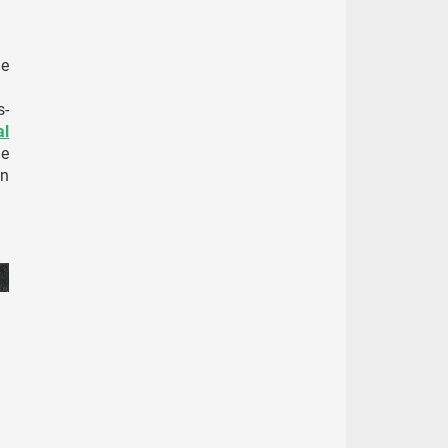
ne
s-
al
ie
en