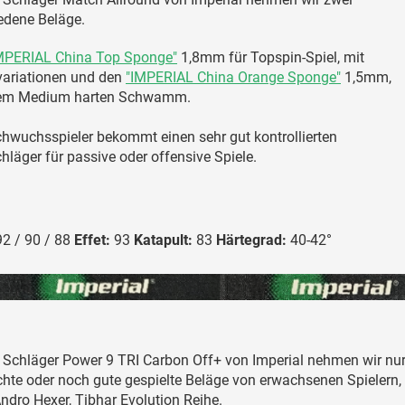
edene Beläge.
MPERIAL China Top Sponge"
1,8mm für Topspin-Spiel, mit
ariationen und den
"IMPERIAL China Orange Sponge"
1,5mm,
nem Medium harten Schwamm.
hwuchsspieler bekommt einen sehr gut kontrollierten
chläger für passive oder offensive Spiele.
2 / 90 / 88
Effet:
93
Katapult:
83
Härtegrad:
40-42°
 Schläger Power 9 TRI Carbon Off+ von Imperial nehmen wir nu
hte oder noch gute gespielte Beläge von erwachsenen Spielern,
ndro Hexer, Tibhar Evolution Reihe.