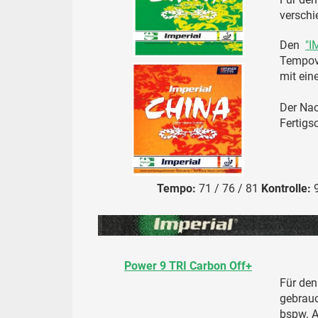
verschi
Den
"I
Tempov
mit ei
Der Nac
Fertigs
Tempo:
71 / 76 / 81
Kontrolle:
9
Power 9 TRI Carbon Off+
Für den
gebrauc
bspw. A